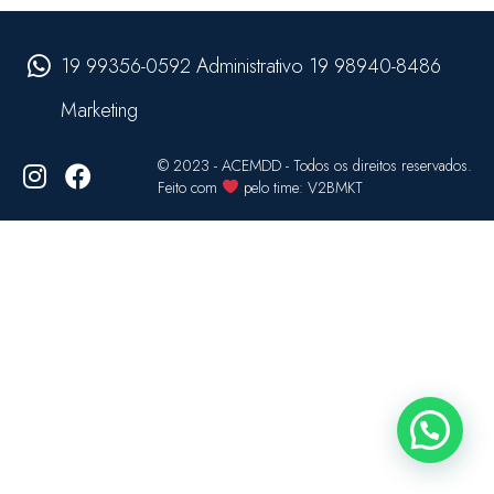
19 99356-0592 Administrativo 19 98940-8486
Marketing
© 2023 - ACEMDD - Todos os direitos reservados.
Feito com
pelo time:
V2BMKT