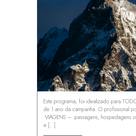
Este programa, foi idealizado para TODOS
de 1 ano da campanha. O profissional p
•VIAGENS – passagens, hospedagens ou p
e […]