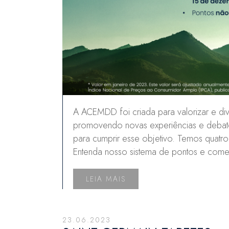
A ACEMDD foi criada para valorizar e divu
promovendo novas experiências e debate
para cumprir esse objetivo. Temos quatr
Entenda nosso sistema de pontos e com
LEIA MAIS
23.06.2023