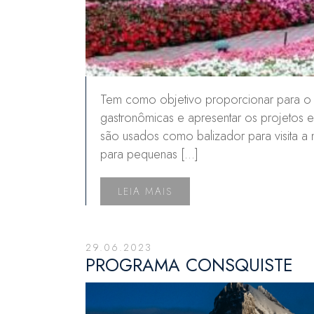
Tem como objetivo proporcionar para o gr
gastronômicas e apresentar os projetos e
são usados como balizador para visita a
para pequenas […]
LEIA MAIS
29.06.2023
PROGRAMA CONSQUISTE