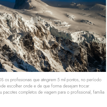
 os profissionais que atingirem 5 mil pontos, no período
ode escolher onde e de que forma desejam trocar:
acotes completos de viagem para o profissional, família