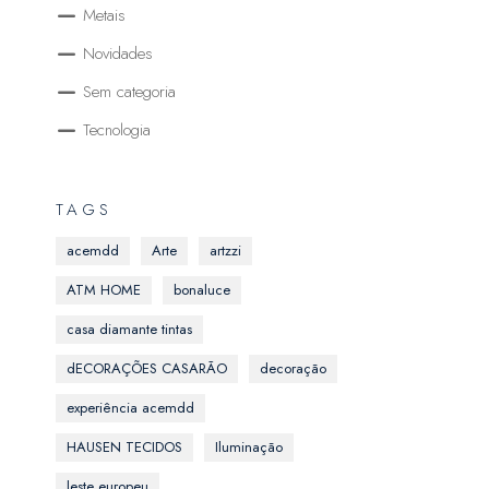
Metais
Novidades
Sem categoria
Tecnologia
TAGS
acemdd
Arte
artzzi
ATM HOME
bonaluce
casa diamante tintas
dECORAÇÕES CASARÃO
decoração
experiência acemdd
HAUSEN TECIDOS
Iluminação
leste europeu