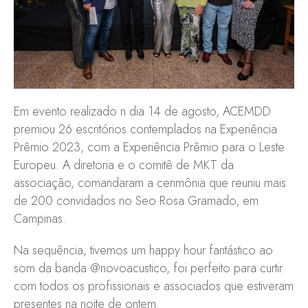
Em evento realizado n dia 14 de agosto, ACEMDD
premiou 26 escritórios contemplados na Experiência
Prêmio 2023, com a Experiência Prêmio para o Leste
Europeu. A diretoria e o comitê de MKT da
associação, comandaram a cerimônia que reuniu mais
de 200 convidados no Seo Rosa Gramado, em
Campinas.
Na sequência, tivemos um happy hour fantástico ao
som da banda
@novoacustico
, foi perfeito para curtir
com todos os profissionais e associados que estiveram
presentes na noite de ontem.