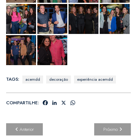
TAGS:
acemdd
decoração
experiência acemdd
FACEBOOK
LINKEDIN
X
WHATSAPP
COMPARTILHE:
Anterior
Próximo